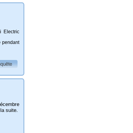
 Electric
me pendant
 décembre
la suite.