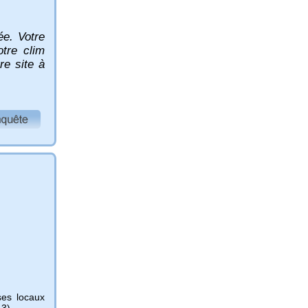
ée. Votre
otre clim
re site à
ses locaux
13).