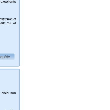
excellents
tisfaction et
pane qui va
.
 Voici son