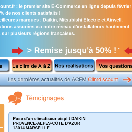
ount.fr : le premier site E-Commerce en ligne depuis février
% de nos clients satisfaits !
illeures marques : Daikin, Mitsubishi Electric et Airwell.
lations assurées via notre réseau d'installateurs hautement
s sur plusieurs régions françaises.
> Remise jusqu'à 50% !
*
Pose d'un climatiseur bisplit DAIKIN
PROVENCE-ALPES-CÔTE D'AZUR
13014
MARSEILLE