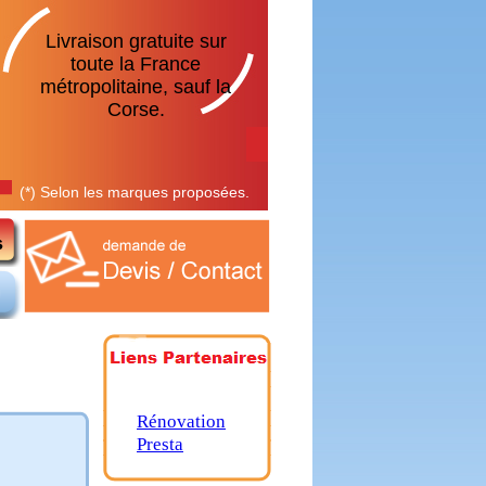
Livraison gratuite sur
toute la France
métropolitaine, sauf la
Corse.
(*) Selon les marques proposées.
Rénovation
Presta