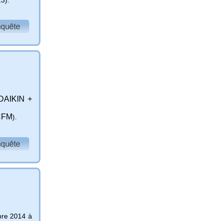
 DAIKIN +
CF
M
).
bre 2014 à