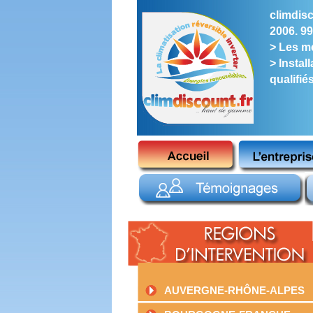
climdisc
2006. 99
> Les me
> Instal
qualifié
AUVERGNE-RHÔNE-ALPES