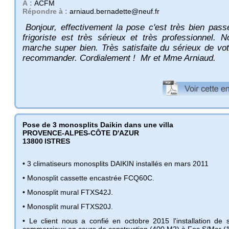
À :
ACFM
Répondre à :
arniaud.bernadette@neuf.fr
Bonjour, effectivement la pose c'est très bien pass
frigoriste est très sérieux et très professionnel. N
marche super bien. Très satisfaite du sérieux de vot
recommander. Cordialement ! Mr et Mme Arniaud.
Pose de 3 monosplits Daikin dans une villa
PROVENCE-ALPES-CÔTE D'AZUR
13800
ISTRES
• 3 climatiseurs monosplits DAIKIN installés en mars 2011
• Monosplit cassette encastrée FCQ60C.
• Monosplit mural FTXS42J.
• Monosplit mural FTXS20J.
• Le client nous a confié en octobre 2015 l'installation de 
commerciaux en cours de construction (400 M2) à Fos S/Mer (