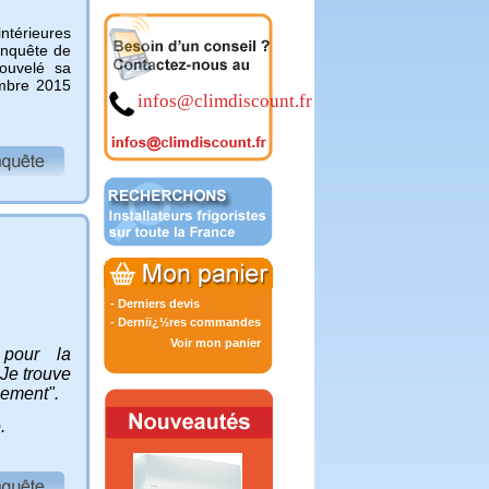
ntérieures
Enquête de
nouvelé sa
embre 2015
infos@climdiscount.fr
-
Derniers devis
-
Derniï¿½res commandes
Voir mon panier
 pour la
 Je trouve
alement".
.