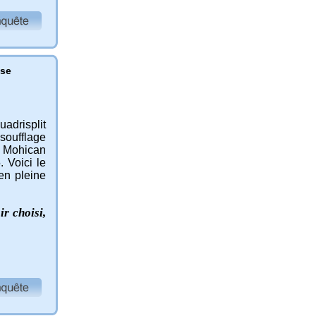
sse
adrisplit
soufflage
Mohican
 Voici le
en pleine
r choisi,