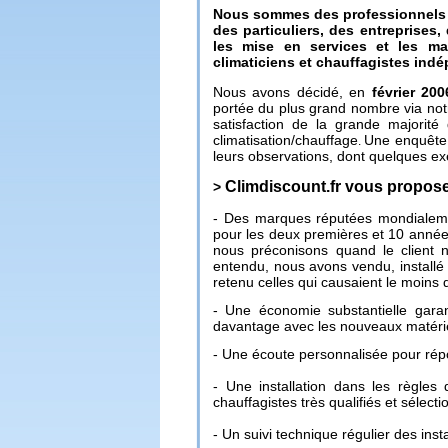
Nous sommes des professionnels de
des particuliers, des entreprises,
les mise en services et les ma
climaticiens et chauffagistes indé
Nous avons décidé, en
février 200
portée du plus grand nombre via notr
satisfaction de la grande majorité
climatisation/chauffage
Une enquête d
.
leurs observations, dont quelques ex
Climdiscount.fr vous propose
>
- Des marques réputées mondialem
pour les deux premières et 10 anné
nous préconisons quand le client n
entendu, nous avons vendu, installé
retenu celles qui causaient le moins
- Une économie substantielle garan
davantage avec les nouveaux matéri
- Une écoute personnalisée pour répo
- Une installation dans les règles 
chauffagistes très qualifiés et sélec
- Un suivi technique régulier des ins