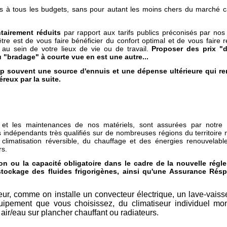
tés à tous les budgets, sans pour autant les moins chers du marché c
tairement réduits
par rapport aux tarifs publics préconisés par nos 
être est de vous faire bénéficier du confort optimal et de vous faire r
 au sein de votre lieux de vie ou de travail.
Proposer des prix "
u "bradage" à courte vue en est une autre...
op souvent une source d'ennuis et une dépense ultérieure qui re
reux par la suite.
 et les maintenances de nos matériels, sont assurées par notre
ns indépendants très qualifiés sur de nombreuses régions du territoire na
 climatisation réversible, du chauffage et des énergies renouvelab
rs.
tion ou la capacité obligatoire dans le cadre de la nouvelle régl
 stockage des fluides frigorigènes, ainsi qu'une Assurance Résp
seur, comme on installe un convecteur électrique, un lave-vaiss
équipement que vous choisissez, du climatiseur individuel mo
 air/eau sur plancher chauffant ou radiateurs.