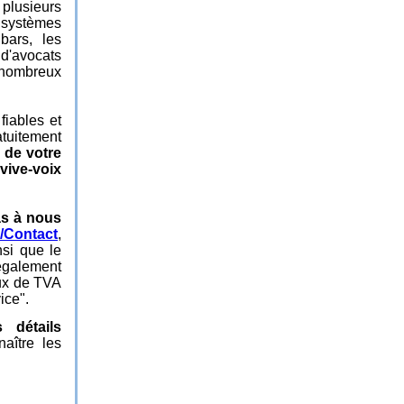
 plusieurs
s systèmes
bars, les
 d'avocats
s nombreux
fiables et
tuitement
 de votre
vive-voix
as à nous
/Contact
,
nsi que le
 également
aux de TVA
ice".
 détails
naître les