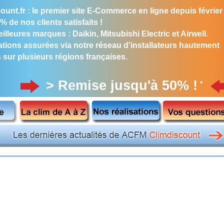
ount.fr : le premier site E-Commerce en ligne depuis février
% de nos clients satisfaits !
illeures marques : Daikin, Mitsubishi Electric et Airwell.
lations assurées via notre réseau d'installateurs hautement
s sur plusieurs régions françaises.
> Remise jusqu'à 50% !
*