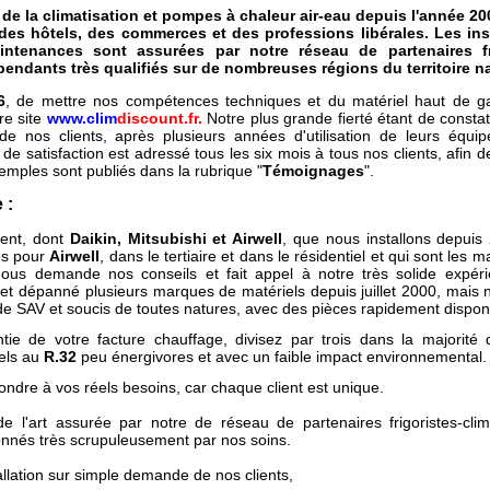
 la climatisation et pompes à chaleur air-eau depuis l'année 20
 des hôtels, des commerces et des professions libérales. Les inst
intenances sont assurées par notre réseau de partenaires fri
pendants très qualifiés sur de nombreuses régions du territoire n
6
, de mettre nos compétences techniques et du matériel haut de 
e site
www.clim
discount.fr.
Notre plus grande fierté étant de constate
 de nos clients, après plusieurs années d'utilisation de leurs équ
e satisfaction est adressé tous les six mois à tous nos clients, afin d
emples sont publiés dans la rubrique "
Témoignages
".
 :
ent, dont
Daikin, Mitsubishi
et Airwell
, que nous installons depui
es pour
Airwell
, dans le tertiaire et dans le résidentiel et qui sont les
ous demande nos conseils et fait appel à notre très solide expéri
 et dépanné plusieurs marques de matériels depuis juillet 2000, mais
 de SAV et soucis de toutes natures, avec des pièces rapidement dispon
tie de votre facture chauffage, divisez par trois dans la majorité
els au
R.32
peu énergivores et avec un faible impact environnemental.
ndre à vos réels besoins, car chaque client est unique.
de l'art assurée par notre de réseau de partenaires frigoristes-clim
tionnés très scrupuleusement par nos soins.
tallation sur simple demande de nos clients,