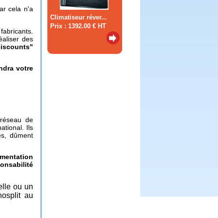
ar cela n'a
Climatiseur réver...
Prix : 1392.00 € HT
fabricants.
éaliser des
discounts"
ndra votre
 réseau de
tional. Ils
les, dûment
ementation
onsabilité
elle ou un
nosplit au