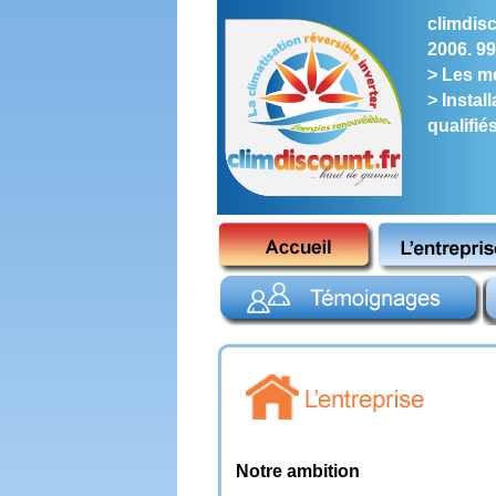
climdisc
2006. 99
> Les me
> Instal
qualifié
Notre ambition