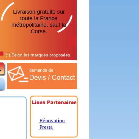
Livraison gratuite sur
toute la France
métropolitaine, sauf la
Corse.
(*) Selon les marques proposées.
Rénovation
Presta