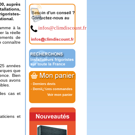
00, auprès
allations,
goristes-
ational.
infos@climdiscount.fr
gamme à la
r la réelle
ipements de
e connaître
s 25 années
 marques que
ence. Bien
 nous avons
-
Derniers devis
ibles.
-
Derniï¿½res commandes
 des cas et
Voir mon panier
aticiens et