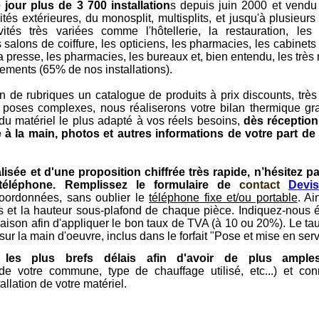
 jour plus de 3 700 installation
s depuis juin 2000 et vendu
nités extérieures, du monosplit, multisplits, et jusqu'à plusieur
s très variées comme l'hôtellerie, la restauration, les 
 salons de coiffure, les opticiens, les pharmacies, les cabinets
a presse, les pharmacies, les bureaux et, bien entendu, les trè
rtements (65% de nos installations).
 de rubriques un catalogue de produits à prix discounts, très 
 poses complexes, nous réaliserons votre bilan thermique gra
du matériel le plus adapté à vos réels besoins,
dès réception
à la main, photos et autres informations de votre part de 
sée et d'une proposition chiffrée très rapide, n’hésitez p
téléphone. Remplissez le formulaire de
contact
Devis
oordonnées, sans oublier le
téléphone fi
xe et/ou portable
. Ai
s et la hauteur sous-plafond de chaque pièce. Indiquez-nous
aison afin d'appliquer le bon taux de TVA (à 10 ou 20%). Le t
sur la main d'oeuvre, inclus dans le forfait "Pose et mise en serv
les plus brefs délais afin d'avoir de plus amples
e de votre commune, type de chauffage utilisé, etc...) et con
tallation de votre matériel.