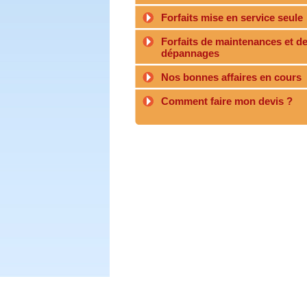
Forfaits mise en service seule
Forfaits de maintenances et d
dépannages
Nos bonnes affaires en cours
Comment faire mon devis ?