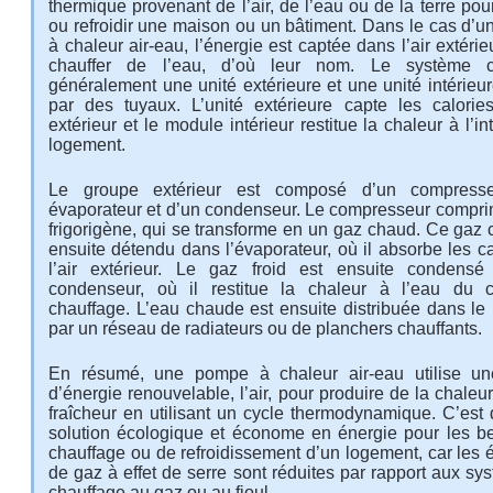
thermique provenant de l’air, de l’eau ou de la terre pou
ou refroidir une maison ou un bâtiment. Dans le cas d’
à chaleur air-eau, l’énergie est captée dans l’air extérie
chauffer de l’eau, d’où leur nom. Le système 
généralement une unité extérieure et une unité intérieur
par des tuyaux. L’unité extérieure capte les calories
extérieur et le module intérieur restitue la chaleur à l’in
logement.
Le groupe extérieur est composé d’un compresse
évaporateur et d’un condenseur. Le compresseur compri
frigorigène, qui se transforme en un gaz chaud. Ce gaz 
ensuite détendu dans l’évaporateur, où il absorbe les c
l’air extérieur. Le gaz froid est ensuite condens
condenseur, où il restitue la chaleur à l’eau du c
chauffage. L’eau chaude est ensuite distribuée dans le
par un réseau de radiateurs ou de planchers chauffants.
En résumé, une pompe à chaleur air-eau utilise un
d’énergie renouvelable, l’air, pour produire de la chaleu
fraîcheur en utilisant un cycle thermodynamique. C’est
solution écologique et économe en énergie pour les b
chauffage ou de refroidissement d’un logement, car les 
de gaz à effet de serre sont réduites par rapport aux s
chauffage au gaz ou au fioul.