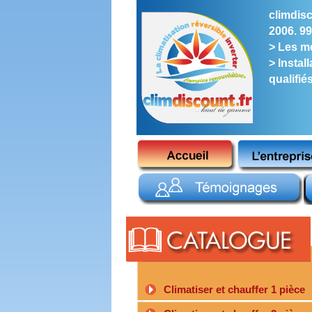
climdisc
2006. 99
> Les me
> Instal
qualifié
Climatiser et chauffer 1 pièce