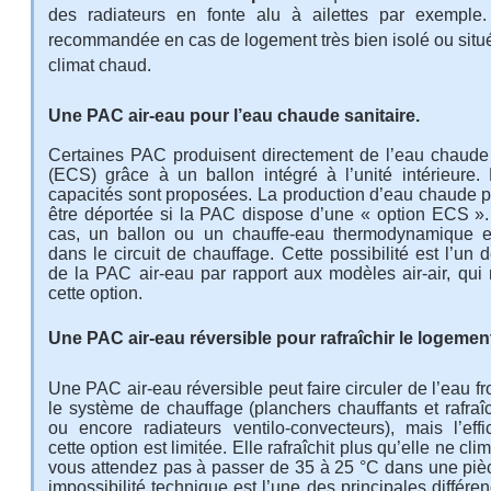
des radiateurs en fonte alu à ailettes par exemple.
recommandée en cas de logement très bien isolé ou situ
climat chaud.
Une PAC air-eau pour l’eau chaude sanitaire.
Certaines PAC produisent directement de l’eau chaude 
(ECS) grâce à un ballon intégré à l’unité intérieure. 
capacités sont proposées. La production d’eau chaude p
être déportée si la PAC dispose d’une « option ECS »
cas, un ballon ou un chauffe-eau thermodynamique e
dans le circuit de chauffage. Cette possibilité est l’un 
de la PAC air-eau par rapport aux modèles air-air, qui 
cette option.
Une PAC air-eau réversible pour rafraîchir le logemen
Une PAC air-eau réversible peut faire circuler de l’eau f
le système de chauffage (planchers chauffants et rafraî
ou encore radiateurs ventilo-convecteurs), mais l’effi
cette option est limitée. Elle rafraîchit plus qu’elle ne clim
vous attendez pas à passer de 35 à 25 °C dans une pièc
impossibilité technique est l’une des principales différe