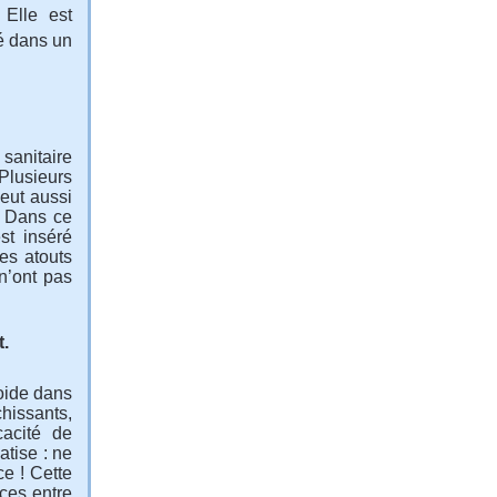
 Elle est
é dans un
sanitaire
Plusieurs
eut aussi
. Dans ce
st inséré
des atouts
n’ont pas
t.
roide dans
chissants,
cacité de
atise : ne
e ! Cette
nces entre