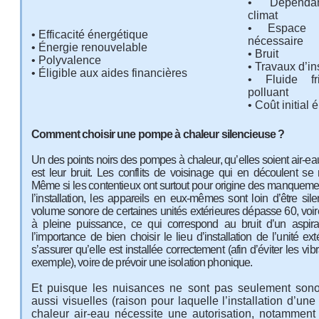
• Dépenda
climat
• Espace e
• Efficacité énergétique
nécessaire
• Énergie renouvelable
• Bruit
• Polyvalence
• Travaux d’in
• Éligible aux aides financières
• Fluide fri
polluant
• Coût initial 
Comment choisir une pompe à chaleur silencieuse ?
Un des points noirs des pompes à chaleur, qu’elles soient air-eau 
est leur bruit. Les
conflits de voisinage qui en découlent
se m
Même si les contentieux ont surtout pour origine des manquemen
l’installation, les appareils en eux-mêmes sont loin d’être sil
volume sonore de certaines unités extérieures dépasse 60, voir
à pleine puissance, ce qui correspond au bruit d’un aspira
l’importance de bien choisir le lieu d’installation de l’unité ext
s’assurer qu’elle est installée correctement (afin d’éviter les vibr
exemple), voire de prévoir une isolation phonique.
Et puisque les nuisances ne sont pas seulement son
aussi visuelles (raison pour laquelle l’installation d’u
chaleur air-eau nécessite une autorisation, notamment