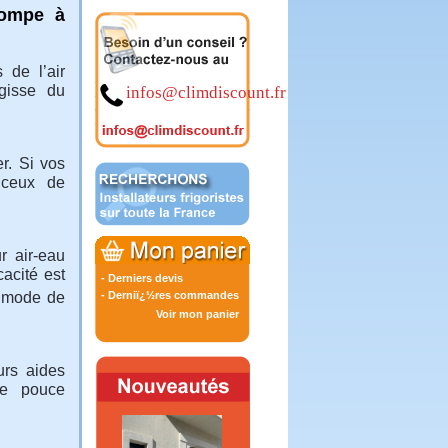
pompe à
 de l’air
agisse du
infos@climdiscount.fr
er. Si vos
 ceux de
r air-eau
cacité est
-
Derniers devis
e mode de
-
Derniï¿½res commandes
Voir mon panier
urs aides
de pouce