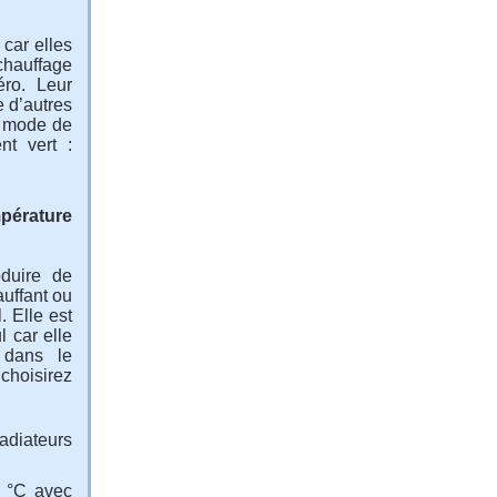
 car elles
 chauffage
éro. Leur
e d’autres
n mode de
nt vert :
pérature
oduire de
auffant ou
. Elle est
l car elle
 dans le
choisirez
adiateurs
5 °C avec