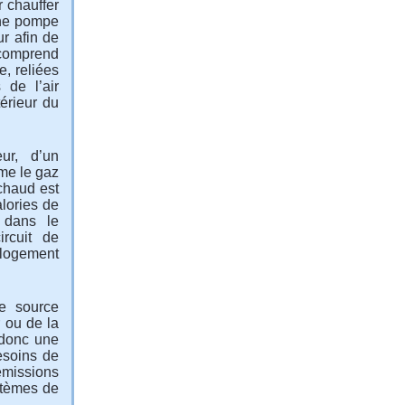
r chauffer
une pompe
ur afin de
comprend
e, reliées
 de l’air
térieur du
ur, d’un
me le gaz
chaud est
alories de
é dans le
ircuit de
 logement
e source
r ou de la
 donc une
esoins de
émissions
ystèmes de