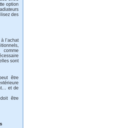
tte option
radiateurs
ilisez des
à l’achat
tionnels,
, comme
écessaire
elles sont
peut être
xtérieure
nt… et de
doit être
s