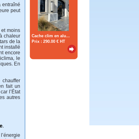
a entraîné
ieure peut
 et moins
à chaleur
Cache clim en alu...
ars de la
Prix : 290.00 € HT
t installé
nt encore
clima, le
fiques. En
 chauffer
en fait un
car l’État
es autres
e
.
l’énergie