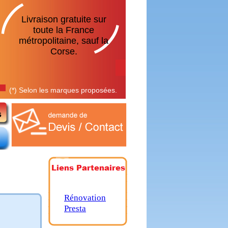
Livraison gratuite sur
toute la France
métropolitaine, sauf la
Corse.
(*) Selon les marques proposées.
Rénovation
Presta