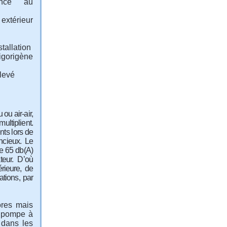
nce au
xtérieur
stallation
gorigène
élevé
ou air-air,
ultiplient.
ts lors de
encieux. Le
e 65 db(A)
teur. D’où
érieure, de
ations, par
ores mais
ne pompe à
 dans les