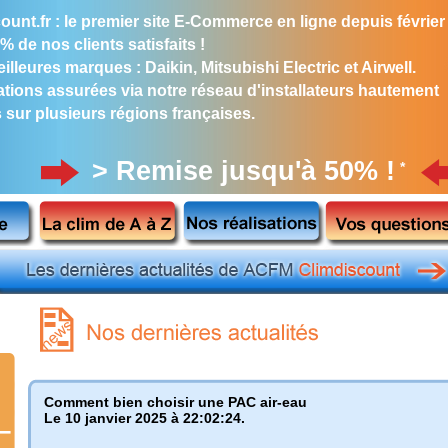
ount.fr : le premier site E-Commerce en ligne depuis février
% de nos clients satisfaits !
illeures marques : Daikin, Mitsubishi Electric et Airwell.
lations assurées via notre réseau d'installateurs hautement
s sur plusieurs régions françaises.
> Remise jusqu'à 50% !
*
Comment bien choisir une PAC air-eau
Le 10 janvier 2025 à 22:02:24.