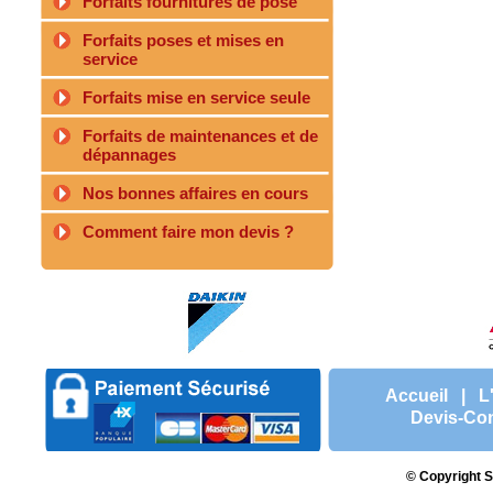
Forfaits fournitures de pose
Forfaits poses et mises en
service
Forfaits mise en service seule
Forfaits de maintenances et de
dépannages
Nos bonnes affaires en cours
Comment faire mon devis ?
Accueil
|
L
Devis-Con
© Copyright S