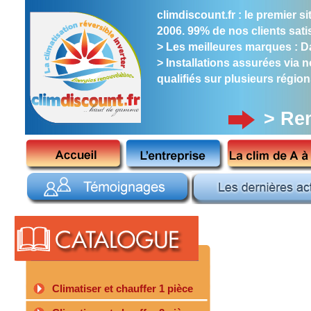
climdiscount.fr : le premier 
2006. 99% de nos clients satis
> Les meilleures marques : Dai
> Installations assurées via 
qualifiés sur plusieurs région
> Re
?>
Climatiser et chauffer 1 pièce