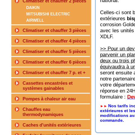
national.
Climatiser et chauffer 2 pièces
DAIKIN
Celles-ci sont 
MITSUBISHI ELECTRIC
extérieures
bis
AIRWELL
corrosion Gold
Climatiser et chauffer 3 pièces
avec les unités
XDLF.
Climatiser et chauffer 4 pièces
>> Pour un devi
Climatiser et chauffer 5 pièces
parvenir un pla
deux ou trois p
Climatiser et chauffer 6 pièces
équivaudra à un
Climatiser et chauffer 7 p. et +
seront ensuite 
notre partenaire
Cassettes encastrées et
votre départeme
systèmes gainables
réponse en 24H,
formulaire :
Dev
Pompes à chaleur air eau
Nos tarifs in
►►
Chauffes eau
extérieures et le
thermodynamiques
modifications av
commande.
Caches d'unités extérieures