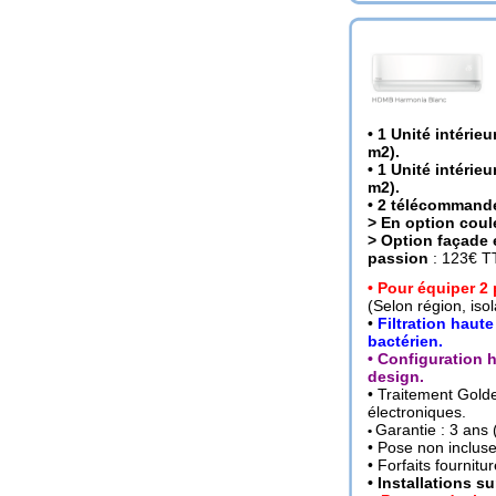
• 1 Unité intéri
m2).
• 1 Unité intéri
m2)
.
• 2 télécommandes
> En option coule
> Option façade 
passion
: 123€ T
• Pour équiper 2
(Selon région, isol
•
Filtration haute
bactérien.
• Configuration h
design.
• Traitement Gold
électroniques.
Garantie : 3 ans 
•
• Pose non incluse
• Forfaits fournit
•
Installations su