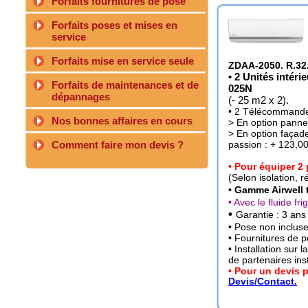
Forfaits fournitures de pose
Forfaits poses et mises en
service
Forfaits mise en service seule
ZDAA-2050. R.32
• 2 Unités inté
Forfaits de maintenances et de
025N
dépannages
(- 25 m2 x 2).
• 2 Télécommande
Nos bonnes affaires en cours
> En option panne
> En option façad
Comment faire mon devis ?
passion : + 123,0
• Pour équiper 2
(Selon isolation, ré
• Gamme Airwell t
• Avec le fluide fr
•
Garantie : 3 ans
• Pose non incluse 
• Fournitures de p
• Installation sur 
de partenaires inst
• Pour un devis 
Devis/Contact.