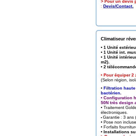
> Pour un devis 
:
Devis/Contact.
Climatiseur réver
• 1 Unité extérieu
• 1 Unité int. m
• 1 Unité intéri
m2)
.
• 2 télécommandes
• Pour équiper 2
(Selon région, isol
•
Filtration haute
bactérien.
• Configuration 
50N très design 
• Traitement Gold
électroniques.
Garantie : 3 ans 
•
• Pose non incluse
• Forfaits fournit
•
Installations su