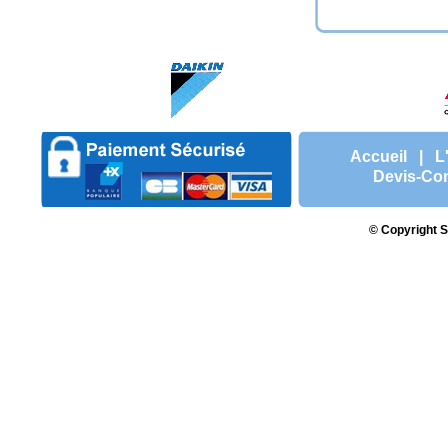
?>
Accueil
|
L
Devis-Con
© Copyright S