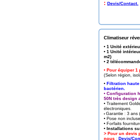
:
Devis/Contact.
Climatiseur réver
• 1 Unité extérieu
• 1 Unité intéri
m2)
• 2 télécommandes
• Pour équiper 1
(Selon région, isol
•
Filtration haute
bactérien.
• Configuration 
50N très design 
• Traitement Gold
électroniques.
Garantie : 3 ans 
•
• Pose non incluse
• Forfaits fournit
•
Installations su
> Pour un devis 
nous
:
Devis/Con