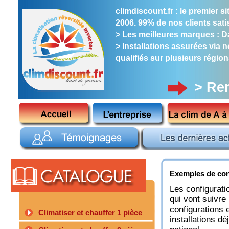
climdiscount.fr : le premier 
2006. 99% de nos clients satis
> Les meilleures marques : Dai
> Installations assurées via 
qualifiés sur plusieurs région
> Re
Exemples de con
Les configurati
qui vont suivr
configurations
Climatiser et chauffer 1 pièce
installations dé