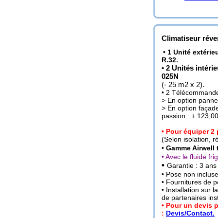
Climatiseur réve
•
1 Unité extérieu
R.32.
• 2 Unités inté
025N
(- 25 m2 x 2).
• 2 Télécommande
> En option panne
> En option façad
passion : + 123,0
• Pour équiper 2
(Selon isolation, ré
• Gamme Airwell t
• Avec le fluide fr
•
Garantie : 3 ans
• Pose non incluse 
• Fournitures de p
• Installation sur 
de partenaires inst
• Pour un devis 
:
Devis/Contact.