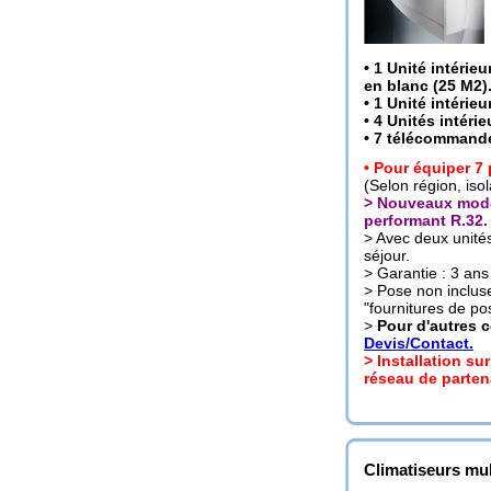
• 1 Unité intéri
en blanc
(25 M2)
• 1 Unité intéri
• 4 Unités intér
• 7 télécommandes
• Pour équiper 7
(Selon région, isol
> Nouveaux modèl
performant R.32.
> Avec deux unité
séjour.
> Garantie : 3 ans
> Pose non incluse
"fournitures de po
>
Pour d'autres 
Devis/Contact.
> Installation su
réseau de partena
Climatiseurs mult