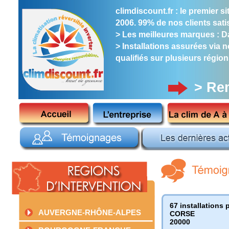
climdiscount.fr : le premier 
2006. 99% de nos clients satis
> Les meilleures marques : Dai
> Installations assurées via 
qualifiés sur plusieurs région
> Re
67 installations 
AUVERGNE-RHÔNE-ALPES
CORSE
20000