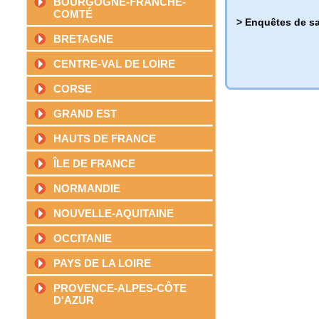
BOURGOGNE-FRANCHE-
COMTÉ
> Enquêtes de sa
BRETAGNE
CENTRE-VAL DE LOIRE
CORSE
GRAND EST
HAUTS DE FRANCE
ÎLE DE FRANCE
NORMANDIE
NOUVELLE-AQUITAINE
OCCITANIE
PAYS DE LA LOIRE
PROVENCE-ALPES-CÔTE
D'AZUR