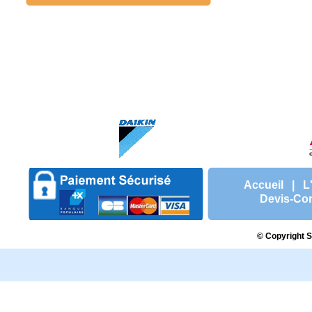
Accueil
|
L
Devis-Con
© Copyright S