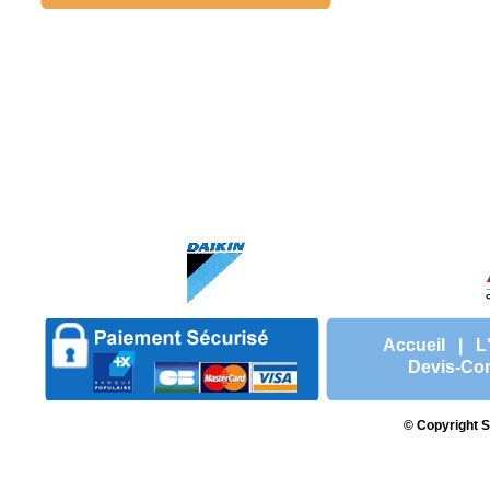
Accueil
|
L
Devis-Con
© Copyright S