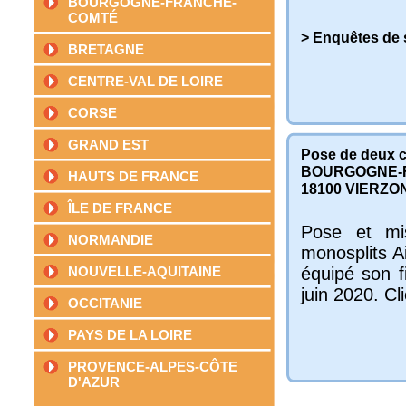
BOURGOGNE-FRANCHE-
COMTÉ
> Enquêtes de s
BRETAGNE
CENTRE-VAL DE LOIRE
CORSE
GRAND EST
Pose de deux c
BOURGOGNE-
HAUTS DE FRANCE
18100
VIERZO
ÎLE DE FRANCE
Pose et mi
NORMANDIE
monosplits A
NOUVELLE-AQUITAINE
équipé son fi
juin 2020. Cli
OCCITANIE
PAYS DE LA LOIRE
PROVENCE-ALPES-CÔTE
D'AZUR