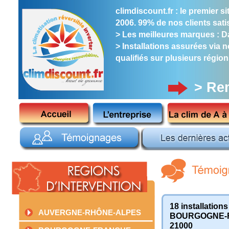
climdiscount.fr : le premier 
2006. 99% de nos clients satis
> Les meilleures marques : Dai
> Installations assurées via 
qualifiés sur plusieurs région
> Re
18 installation
AUVERGNE-RHÔNE-ALPES
BOURGOGNE-
21000