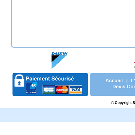
Accueil
|
L
Devis-Con
© Copyright S