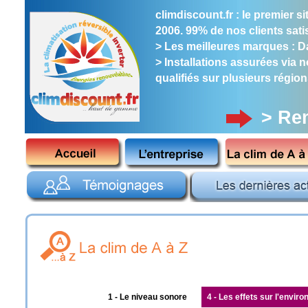
climdiscount.fr : le premier 
2006. 99% de nos clients satis
> Les meilleures marques : Dai
> Installations assurées via 
qualifiés sur plusieurs région
> Re
1 - Le niveau sonore
4 - Les effets sur l'envir