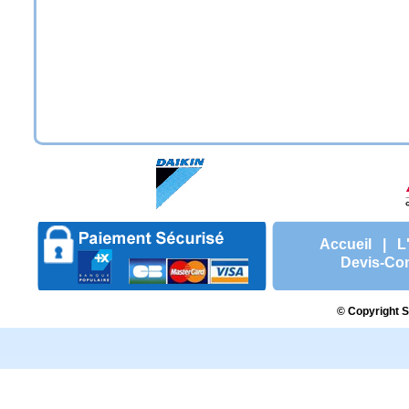
Accueil
|
L
Devis-Con
© Copyright S