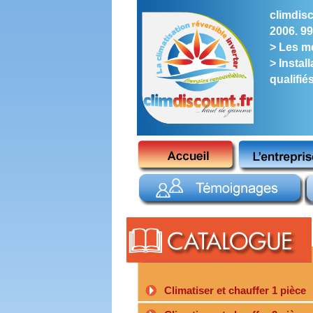
climdisc
2006. 99
> Les me
> Instal
qualifié
Climatiser et chauffer 1 pièce