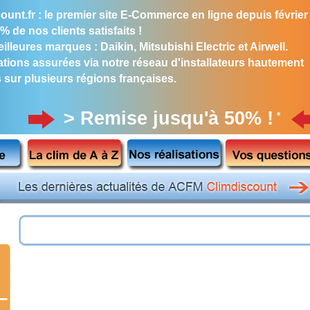
ount.fr : le premier site E-Commerce en ligne depuis février
% de nos clients satisfaits !
illeures marques : Daikin, Mitsubishi Electric et Airwell.
lations assurées via notre réseau d'installateurs hautement
s sur plusieurs régions françaises.
> Remise jusqu'à 50% !
*