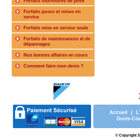
Forfaits fournitures de pose
Forfaits poses et mises en
service
Forfaits mise en service seule
Forfaits de maintenances et de
dépannages
Nos bonnes affaires en cours
Comment faire mon devis ?
Accueil
|
L
Devis-Con
© Copyright S