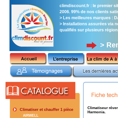
climdiscount.fr : le premier 
2006. 99% de nos clients satis
> Les meilleures marques : Dai
> Installations assurées via 
qualifiés sur plusieurs région
> Re
Climatiseur réve
Climatiser et chauffer 1 pièce
Harmonia.
AIRWELL