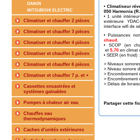
DAIKIN
• Climatiseur ré
MITSUBISHI ELECTRIC
050 Harmonia (R.
• 1 unité intéri
Climatiser et chauffer 2 pièces
extérieure YDA
interface wifi de sé
Climatiser et chauffer 3 pièces
• Puissances no
chaud.
Climatiser et chauffer 4 pièces
• SCOP (en ch
et
5,70
en climat 
Climatiser et chauffer 5 pièces
• SEER (en froid) 
> Niveaux sonores 
Climatiser et chauffer 6 pièces
> Niveau sonore de
> Encombrement de
Climatiser et chauffer 7 p. et +
> Encombrement de
> Délais de livrais
Cassettes encastrées et
systèmes gainables
Pompes à chaleur air eau
Partager cette fi
Chauffes eau
thermodynamiques
Caches d'unités extérieures