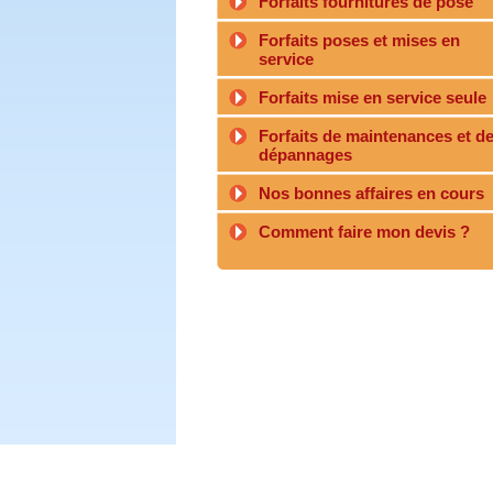
Forfaits fournitures de pose
Forfaits poses et mises en
service
Forfaits mise en service seule
Forfaits de maintenances et d
dépannages
Nos bonnes affaires en cours
Comment faire mon devis ?