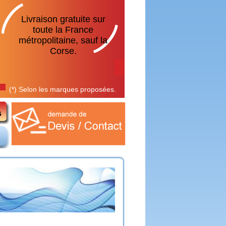
Livraison gratuite sur
toute la France
métropolitaine, sauf la
Corse.
(*) Selon les marques proposées.