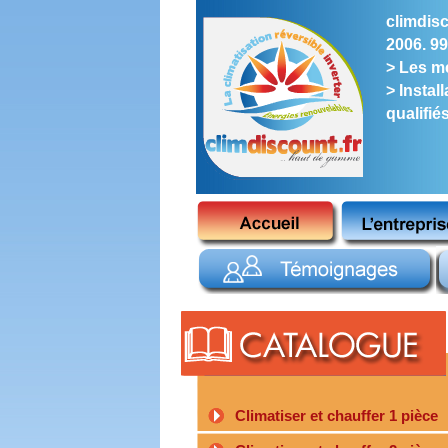
climdisc
2006. 99
> Les me
> Instal
qualifié
Climatiser et chauffer 1 pièce