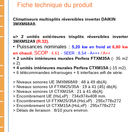
Climatiseurs multisplits réversibles inverter DAIKIN
3MXM68A9.
u> 2 unités extérieures trisplits réversibles inverter
3MXM52A9
(R.32).
• Puissances nominales
:
5,20 kw en froid et
6,80
kw
SCOP
en chaud.
: 4,61
- SEER : 8,54 - A+++
/ A++
+ 2 unités intérieures murales Perfera FTXM35A
(- 35 m2
x 2).
+ 4 unités intérieures murales Perfera CTXM15A
(-15 m2).
+ 6 télécommandes infrarouges + 6 interfaces wifi de série.
> Niveaux sonores UE 3MXM68A9 :
48 à 49 db(A).
> Niveaux sonores UI FTXM25/35A : 19 à 41 (45) db(A).
> Niveaux sonores UI CTXM15A
: 21 à 41 db(A).
> Encombrement UE
(HxLxP) :
734x974x408 mm.
> Encombrement UI FTXM25/35A (HxLxP) : 295x778x272
> Encombrement UI CTXM15A (HxLxP) : 295x778x272
> Délais de livraison : 8/10 jours environ.