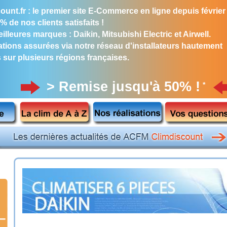
ount.fr : le premier site E-Commerce en ligne depuis février
% de nos clients satisfaits !
illeures marques : Daikin, Mitsubishi Electric et Airwell.
lations assurées via notre réseau d'installateurs hautement
s sur plusieurs régions françaises.
> Remise jusqu'à 50% !
*