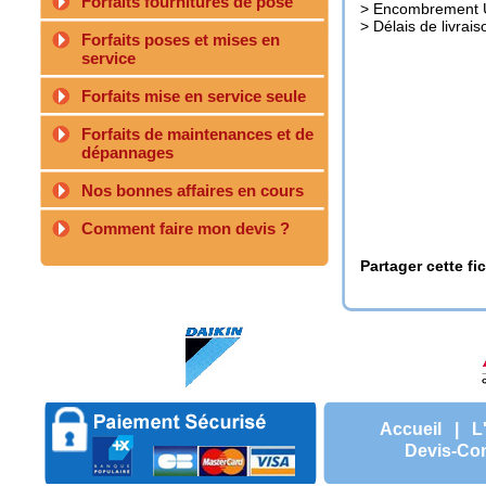
Forfaits fournitures de pose
> Encombrement UI
> Délais de livrais
Forfaits poses et mises en
service
Forfaits mise en service seule
Forfaits de maintenances et de
dépannages
Nos bonnes affaires en cours
Comment faire mon devis ?
Partager cette fi
Accueil
|
L
Devis-Con