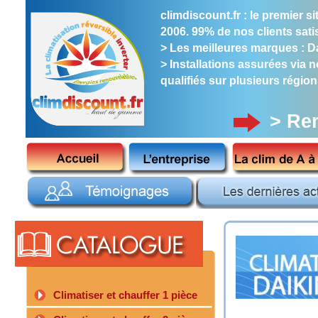
climdiscount.fr : le premier 
2006. 99% de nos clients satis
> Les meilleures marques : Dai
> Installations assurées via 
qualifiés sur plusieurs région
> Re
Climatiser et chauffer 1 pièce