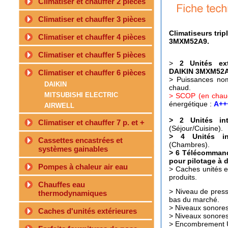
Climatiser et chauffer 2 pièces
Climatiser et chauffer 3 pièces
Climatiseurs trip
Climatiser et chauffer 4 pièces
3MXM52A9.
Climatiser et chauffer 5 pièces
>
2 Unités exté
DAIKIN 3MXM52A
Climatiser et chauffer 6 pièces
> Puissances nom
DAIKIN
chaud.
MITSUBISHI ELECTRIC
> SCOP (en chaud
énergétique :
A++
AIRWELL
> 2 Unités in
Climatiser et chauffer 7 p. et +
(Séjour/Cuisine).
> 4 Unités in
Cassettes encastrées et
(Chambres).
systèmes gainables
> 6 Télécommand
pour pilotage à 
Pompes à chaleur air eau
> Caches unités e
produits.
Chauffes eau
> Niveau de press
thermodynamiques
bas du marché.
> Niveaux sonores
Caches d'unités extérieures
> Niveaux sonores
> Encombrement UE