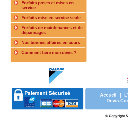
Forfaits poses et mises en
service
Forfaits mise en service seule
Forfaits de maintenances et de
dépannages
Nos bonnes affaires en cours
Comment faire mon devis ?
Accueil
|
L
Devis-Con
© Copyright S