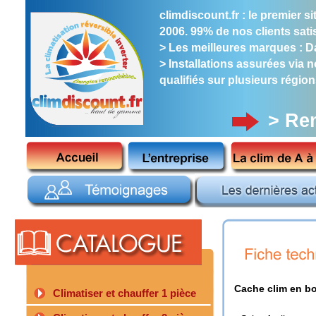
climdiscount.fr : le premier 
2006. 99% de nos clients satis
> Les meilleures marques : Dai
> Installations assurées via 
qualifiés sur plusieurs région
> Re
Cache clim en boi
Climatiser et chauffer 1 pièce