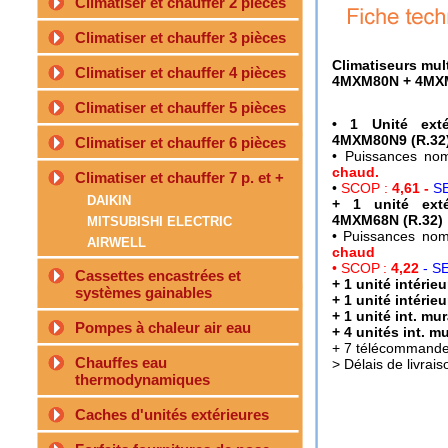
Climatiser et chauffer 2 pièces
Climatiser et chauffer 3 pièces
Climatiseurs mult
Climatiser et chauffer 4 pièces
4MXM80N + 4MX
Climatiser et chauffer 5 pièces
• 1 Unité extér
4MXM80N9 (R.32
Climatiser et chauffer 6 pièces
• Puissances nom
chaud.
Climatiser et chauffer 7 p. et +
•
SCOP :
4,61 -
S
DAIKIN
+ 1 unité extér
4MXM68N (R.32)
MITSUBISHI ELECTRIC
• Puissances nom
AIRWELL
chaud
• SCOP
:
4,22
- S
Cassettes encastrées et
+ 1 unité intér
systèmes gainables
+ 1 unité intér
+ 1 unité int. m
Pompes à chaleur air eau
+ 4 unités int. 
+ 7 télécommandes 
Chauffes eau
> Délais de livrais
thermodynamiques
Caches d'unités extérieures