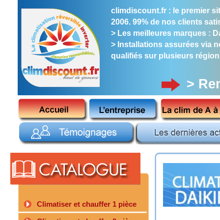
climdiscount.fr : le premier 
2006. 99% de nos clients satis
> Les meilleures marques : Dai
> Installations assurées via 
qualifiés sur plusieurs région
> Re
Climatiser et chauffer 1 pièce