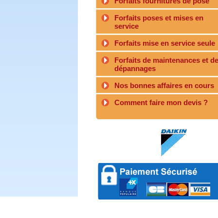
Forfaits fournitures de pose
Forfaits poses et mises en
service
Forfaits mise en service seule
Forfaits de maintenances et d
dépannages
Nos bonnes affaires en cours
Comment faire mon devis ?