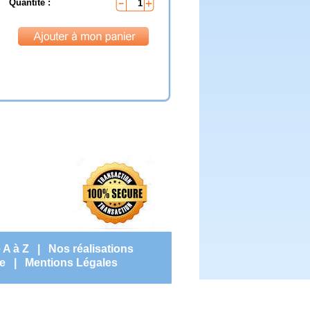
Quantité :
1
 A à Z
|
Nos réalisations
e
|
Mentions Légales