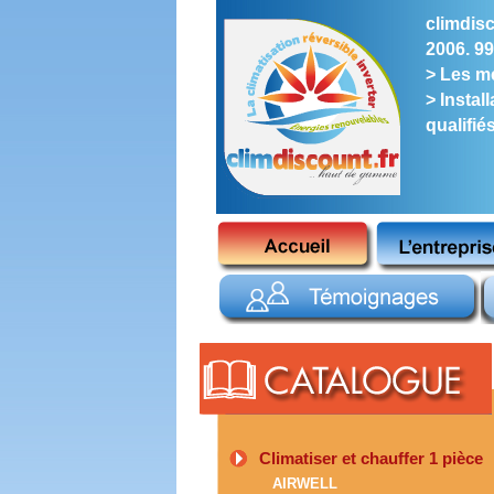
climdisc
2006. 99
> Les me
> Instal
qualifié
Climatiser et chauffer 1 pièce
AIRWELL