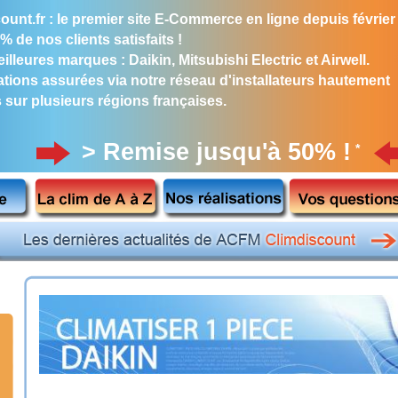
ount.fr : le premier site E-Commerce en ligne depuis février
% de nos clients satisfaits !
illeures marques : Daikin, Mitsubishi Electric et Airwell.
lations assurées via notre réseau d'installateurs hautement
s sur plusieurs régions françaises.
> Remise jusqu'à 50% !
*