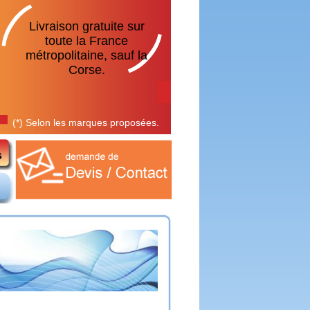
Livraison gratuite sur
toute la France
métropolitaine, sauf la
Corse.
(*) Selon les marques proposées.