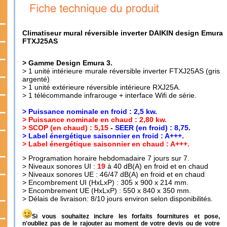
Climatiseur mural réversible inverter DAIKIN design Emura
FTXJ25AS
> Gamme Design Emura 3.
> 1 unité intérieure murale réversible inverter FTXJ25AS (gris
argenté)
> 1 unité extérieure réversible intérieure RXJ25A.
> 1 télécommande infrarouge + interface Wifi de série.
> Puissance nominale en froid : 2,5 kw.
> Puissance nominale en chaud : 2,80 kw.
>
SCOP (en chaud) : 5,15
-
SEER (en froid) : 8,75.
> Label énergétique saisonnier en froid : A+++.
> Label énergétique saisonnier en chaud : A+++.
> Programation horaire hebdomadaire 7 jours sur 7.
> Niveaux sonores UI :
19
à 40 dB(A) en froid et en chaud
> Niveaux sonores UE : 46/47 dB(A) en froid et en chaud
> Encombrement UI (HxLxP) : 305 x 900 x 214 mm.
> Encombrement UE (HxLxP) : 550 x 840 x 350 mm.
> Délais de livraison: 8/10 jours environ selon disponibilités.
Si vous souhaitez inclure les forfaits fournitures et pose,
n'oubliez pas de le rajouter au moment de votre devis ou de votre