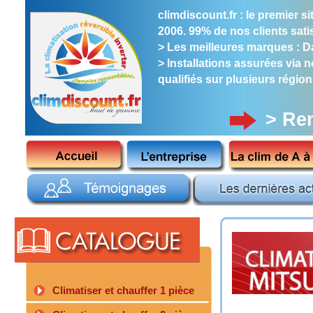
climdiscount.fr : le premier 
2006. 99% de nos clients satis
> Les meilleures marques : Dai
> Installations assurées via 
qualifiés sur plusieurs région
> Re
Climatiser et chauffer 1 pièce