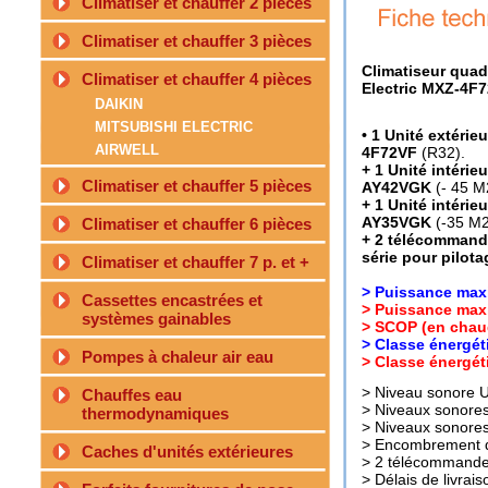
Climatiser et chauffer 2 pièces
Climatiser et chauffer 3 pièces
Climatiseur quadr
Climatiser et chauffer 4 pièces
Electric MXZ-4F7
DAIKIN
MITSUBISHI ELECTRIC
• 1 Unité extérie
AIRWELL
4F72VF
(R32).
+ 1 Unité intérie
Climatiser et chauffer 5 pièces
AY42VGK
(- 45 M
+ 1 Unité intérie
AY35VGK
(-35 M2
Climatiser et chauffer 6 pièces
+ 2 télécommande
série pour pilota
Climatiser et chauffer 7 p. et +
> Puissance maxi
Cassettes encastrées et
> Puissance max
systèmes gainables
> SCOP (en chaud
> Classe énergét
Pompes à chaleur air eau
> Classe énergét
> Niveau sonore 
Chauffes eau
> Niveaux sonore
thermodynamiques
> Niveaux sonore
> Encombrement d
Caches d'unités extérieures
> 2 télécommandes
> Délais de livrai