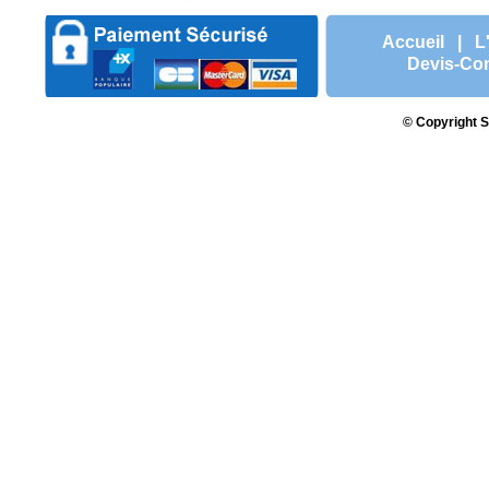
Accueil
|
L
Devis-Con
© Copyright S