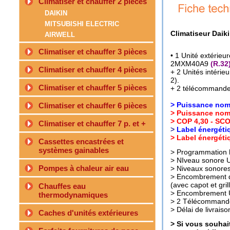
Climatiser et chauffer 2 pièces
DAIKIN
MITSUBISHI ELECTRIC
Climatiseur Daiki
AIRWELL
Climatiser et chauffer 3 pièces
• 1 Unité extérieur
2MXM40A9
(R.32)
Climatiser et chauffer 4 pièces
+ 2 Unités intéri
2).
Climatiser et chauffer 5 pièces
+ 2 télécommandes 
> Puissance nomi
Climatiser et chauffer 6 pièces
> Puissance nomi
> COP 4,30 - SCO
Climatiser et chauffer 7 p. et +
>
Label énergétiq
> Label énergéti
Cassettes encastrées et
systèmes gainables
> Programmation h
> NIveau sonore U
Pompes à chaleur air eau
> Niveaux sonores
> Encombrement d
(avec capot et grill
Chauffes eau
> Encombrement 
thermodynamiques
> 2 Télécommande
> Délai de livraiso
Caches d'unités extérieures
> S
i vous souhait