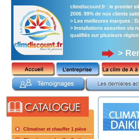
climdiscount.fr : le premier 
2006. 99% de nos clients satis
> Les meilleures marques : Dai
> Installations assurées via 
qualifiés sur plusieurs région
> Re
Climatiser et chauffer 1 pièce