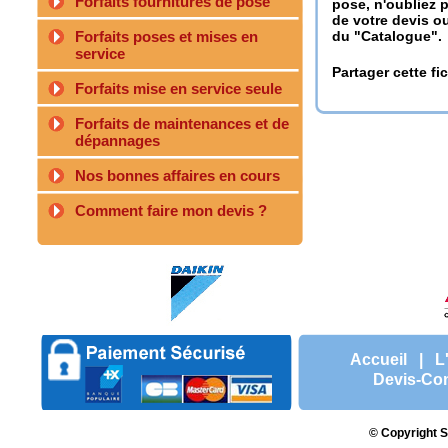
Forfaits fournitures de pose
pose, n'oubliez 
de votre devis o
Forfaits poses et mises en
du "Catalogue".
service
Partager cette fi
Forfaits mise en service seule
Forfaits de maintenances et de
dépannages
Nos bonnes affaires en cours
Comment faire mon devis ?
Accueil
|
L
Devis-Con
© Copyright S