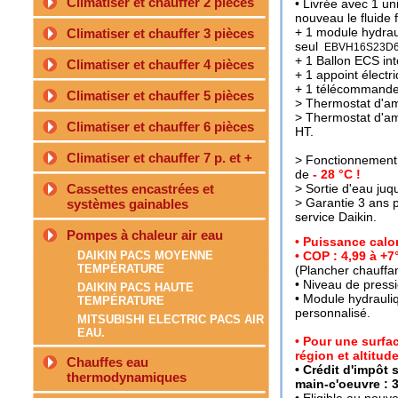
Climatiser et chauffer 2 pièces
• Livrée avec 1 u
nouveau le fluide 
+ 1 module hydrau
Climatiser et chauffer 3 pièces
seul
EBVH16S23D6
+ 1 Ballon ECS int
Climatiser et chauffer 4 pièces
+ 1 appoint électr
+ 1 télécommande u
Climatiser et chauffer 5 pièces
> Thermostat d'amb
> Thermostat d'amb
Climatiser et chauffer 6 pièces
HT.
Climatiser et chauffer 7 p. et +
> Fonctionnement 
de
- 28 °C !
Cassettes encastrées et
> Sortie d'eau juq
> Garantie 3 ans 
systèmes gainables
service Daikin.
Pompes à chaleur air eau
• Puissance calor
DAIKIN PACS MOYENNE
• COP : 4,99 à +7
TEMPÉRATURE
(Plancher chauffan
•
Niveau de pressi
DAIKIN PACS HAUTE
• Module hydrauli
TEMPÉRATURE
personnalisé.
MITSUBISHI ELECTRIC PACS AIR
EAU.
• Pour une surfac
région et altitude
Chauffes eau
• Crédit d'impôt 
thermodynamiques
main-c'oeuvre : 