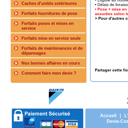
• Eligible au nouv
Caches d'unités extérieures
• Délais de livrais
• Pose + mise en
Forfaits fournitures de pose
assurées selon le
> Pour d'autres 
Forfaits poses et mises en
service
Forfaits mise en service seule
Forfaits de maintenances et de
dépannages
Nos bonnes affaires en cours
Partager cette fi
Comment faire mon devis ?
Accueil
|
L
Devis-Con