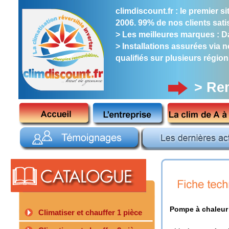
climdiscount.fr : le premier 
2006. 99% de nos clients satis
> Les meilleures marques : Dai
> Installations assurées via 
qualifiés sur plusieurs région
> Re
Pompe à chaleur 
Climatiser et chauffer 1 pièce