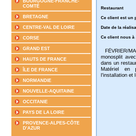
BOURGOGNE-FRANCHE-
COMTÉ
Restaurant
BRETAGNE
Ce client est un 
CENTRE-VAL DE LOIRE
Date de la réalis
Ce client nous à 
CORSE
GRAND EST
FÉVRIER/MARS
monosplit avec
HAUTS DE FRANCE
dans un restaur
Matériel en 
ÎLE DE FRANCE
l'installation e
NORMANDIE
NOUVELLE-AQUITAINE
OCCITANIE
PAYS DE LA LOIRE
PROVENCE-ALPES-CÔTE
D'AZUR