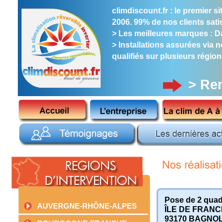
climdiscount.fr : le premier 
2006. 99% de nos clients satis
> Les meilleures marques : Dai
> Installations assurées via 
qualifiés sur plusieurs région
> Re
Pose de 2 quadr
AUVERGNE-RHÔNE-ALPES
ÎLE DE FRANC
93170
BAGNO