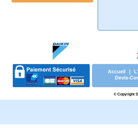
Accueil
|
L
Devis-Con
© Copyright S