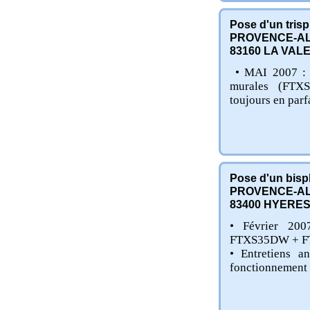
Pose d'un trispl
PROVENCE-AL
83160
LA VAL
• MAI 2007 : P
murales (FTX
toujours en parf
Pose d'un bispl
PROVENCE-AL
83400
HYERE
• Février 20
FTXS35DW + F
• Entretiens an
fonctionnement p