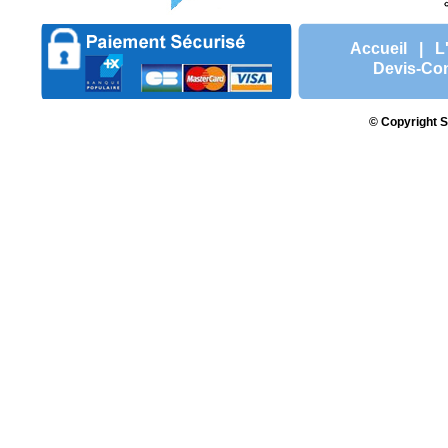
Accueil
|
L
Devis-Con
© Copyright S