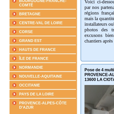
BOURGOGNE-FRANCHE-
Voici ci-desso
COMTÉ
par nos partenai
régions franç
BRETAGNE
mais la quantit
CENTRE-VAL DE LOIRE
installateurs o
photos des t
CORSE
excusons bien
chantiers après
GRAND EST
HAUTS DE FRANCE
ÎLE DE FRANCE
NORMANDIE
Pose de 4 multi
PROVENCE-AL
NOUVELLE-AQUITAINE
13600
LA CIOT
OCCITANIE
PAYS DE LA LOIRE
PROVENCE-ALPES-CÔTE
D'AZUR