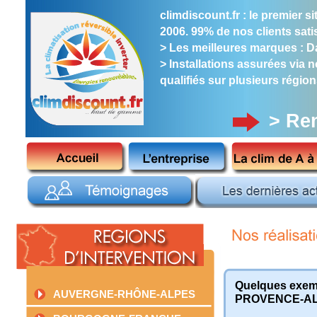
climdiscount.fr : le premier 
2006. 99% de nos clients satis
> Les meilleures marques : Dai
> Installations assurées via 
qualifiés sur plusieurs région
> Re
Quelques exemp
AUVERGNE-RHÔNE-ALPES
PROVENCE-AL