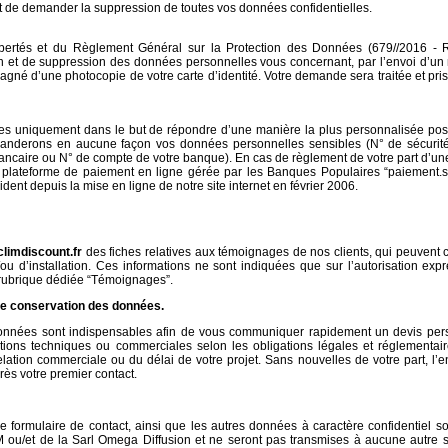
 et de demander la suppression de toutes vos données confidentielles.
ibertés et du Règlement Général sur la Protection des Données (679//2016 -
ion et de suppression des données personnelles vous concernant, par l’envoi d’un
agné d’une photocopie de votre carte d’identité. Votre demande sera traitée et pr
les uniquement dans le but de répondre d’une manière la plus personnalisée poss
nderons en aucune façon vos données personnelles sensibles (N° de sécurité
e bancaire ou N° de compte de votre banque). En cas de règlement de votre part d
e plateforme de paiement en ligne gérée par les Banques Populaires “paiement.sy
dent depuis la mise en ligne de notre site internet en février 2006.
limdiscount.fr
des fiches relatives aux témoignages de nos clients, qui peuvent
et/ou d’installation. Ces informations ne sont indiquées que sur l’autorisation ex
la rubrique dédiée “Témoignages”.
t de conservation des données.
es données sont indispensables afin de vous communiquer rapidement un devis per
ons techniques ou commerciales selon les obligations légales et réglementaire
elation commerciale ou du délai de votre projet. Sans nouvelles de votre part, l
s votre premier contact.
 formulaire de contact, ainsi que les autres données à caractère confidentiel s
CFM ou/et de la Sarl Omega Diffusion et ne seront pas transmises à aucune autre 