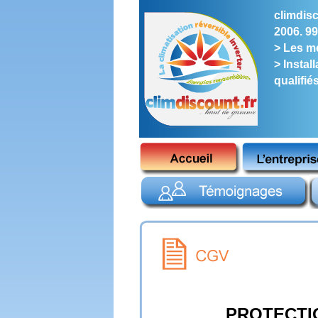
climdisc
2006. 99
> Les me
> Instal
qualifié
PROTECTI