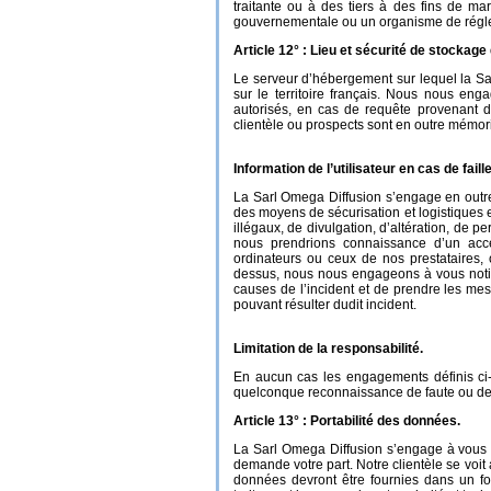
traitante ou à des tiers à des fins de ma
gouvernementale ou un organisme de régle
Article 12° : Lieu et sécurité de stockag
Le serveur d’hébergement sur lequel la Sar
sur le territoire français. Nous nous e
autorisés, en cas de requête provenant d’
clientèle ou prospects sont en outre mémoris
Information de l’utilisateur en cas de faill
La Sarl Omega Diffusion s’engage en outre
des moyens de sécurisation et logistiques e
illégaux, de divulgation, d’altération, de
nous prendrions connaissance d’un accè
ordinateurs ou ceux de nos prestataires, 
dessus, nous nous engageons à vous notifi
causes de l’incident et de prendre les mesu
pouvant résulter dudit incident.
Limitation de la responsabilité.
En aucun cas les engagements définis ci-d
quelconque reconnaissance de faute ou de r
Article 13° : Portabilité des données.
La Sarl Omega Diffusion s’engage à vous of
demande votre part. Notre clientèle se voit 
données devront être fournies dans un fo