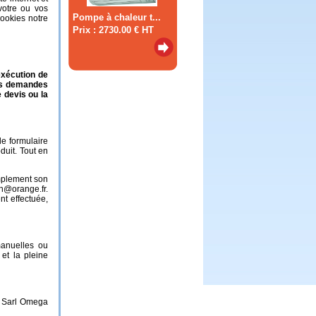
votre ou vos
Pompe à chaleur t...
ookies notre
Prix : 2730.00 € HT
exécution de
ses demandes
 devis ou la
le formulaire
duit. Tout en
implement son
on@orange.fr.
nt effectuée,
manuelles ou
 et la pleine
a Sarl Omega