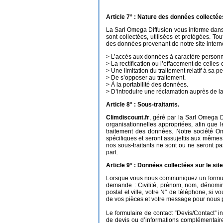
Article 7° : Nature des données collectées
La Sarl Omega Diffusion vous informe dans
sont collectées, utilisées et protégées.
Tou
des données provenant de notre site internet
> L’accès aux données à caractère personn
> La rectification ou l’effacement de celles-c
> Une limitation du traitement relatif à sa p
> De s’opposer au traitement.
> À la portabilité des données.
> D’introduire une réclamation auprès de l
Article 8° : Sous-traitants.
Climdiscount.fr
, géré par la Sarl Omega D
organisationnelles appropriées, afin que 
traitement des données.
Notre société Om
spécifiques et seront assujettis aux mêmes
nos sous-traitants ne sont ou ne seront pas
part.
Article 9° : Données collectées sur le site
Lorsque vous nous communiquez un formula
demande : Civilité, prénom, nom, dénomina
postal et ville, votre N° de téléphone, si v
de vos pièces et votre message pour nous 
Le formulaire de contact “Devis/Contact” 
de devis ou d’informations complémentaire