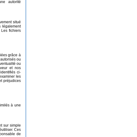
une
autorité
ivement situé
s légalement
 Les fichiers
iées grâce à
 autorisés ou
ventualité ou
rveur et nos
entifiés ci-
’examiner les
et préjudices
similés à une
nt sur simple
utiliser. Ces
sponsable de