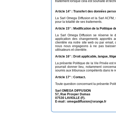
traitement lorsque cela est souhaité et tec
Article 14° : Transfert des données perso
La Sarl Omega Diffusion et la Sarl ACFM,
pour la totalité de ses traitements.
Article 15° : Modification de la Politique de
La Sarl Omega Diffusion se réserve le d
application des changements apportés aux
clientèle via notre site web ou par email, 
nous nous engageons à ne pas baisser le
utilisateurs et clientèle.
Article 16° : Droit applicable, langue, litige
La présente Politique de la Vie Privée est ré
pourrait donner lieu, notamment concernant
soumis aux tribunaux compétents dans le res
Article 17° : Contact.
Toute question concernant la présente Polit
Sarl OMEGA DIFFUSION
57, Rue Prosper Dumas
07530 LAVIOLLE (F).
E-mail : omegadiffusion@orange.fr