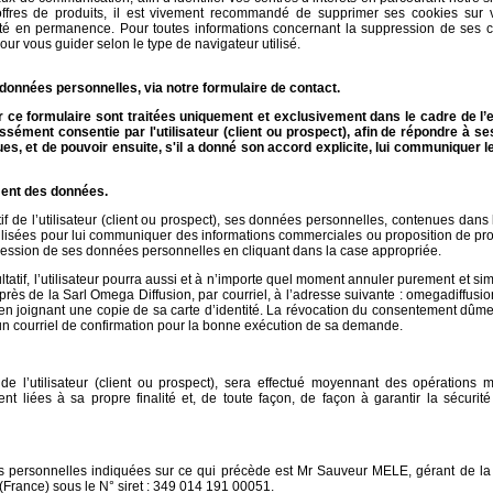
t offres de produits, il est vivement recommandé de supprimer ses cookies sur 
isté en permanence. Pour toutes informations concernant la suppression de ses c
pour vous guider selon le type de navigateur utilisé.
s données personnelles, via notre formulaire de contact.
ce formulaire sont traitées uniquement et exclusivement dans le cadre de l’
sément consentie par l'utilisateur (client ou prospect), afin de répondre à 
s, et de pouvoir ensuite, s'il a donné son accord explicite, lui communiquer le
ement des données.
tif de l’utilisateur (client ou prospect), ses données personnelles, contenues dans 
tilisées pour lui communiquer des informations commerciales ou proposition de pro
ression de ses données personnelles en cliquant dans la case appropriée.
tatif, l’utilisateur pourra aussi et à n’importe quel moment annuler purement et s
ès de la Sarl Omega Diffusion, par courriel, à l’adresse suivante : omegadiffusi
 en joignant une copie de sa carte d’identité. La révocation du consentement dûme
 un courriel de confirmation pour la bonne exécution de sa demande.
e l’utilisateur (client ou prospect), sera effectué moyennant des opérations 
nt liées à sa propre finalité et, de toute façon, de façon à garantir la sécurité
s personnelles indiquées sur ce qui précède est Mr Sauveur MELE, gérant de l
France) sous le N° siret : 349 014 191 00051.