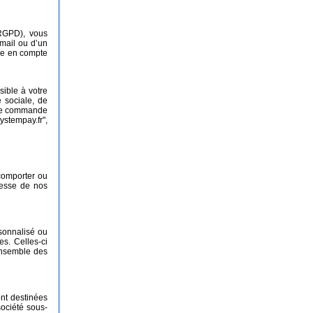
 RGPD), vous
 mail ou d’un
ise en compte
ible à votre
 sociale, de
’une commande
stempay.fr",
 comporter ou
presse de nos
sonnalisé ou
s. Celles-ci
’ensemble des
ont destinées
société sous-