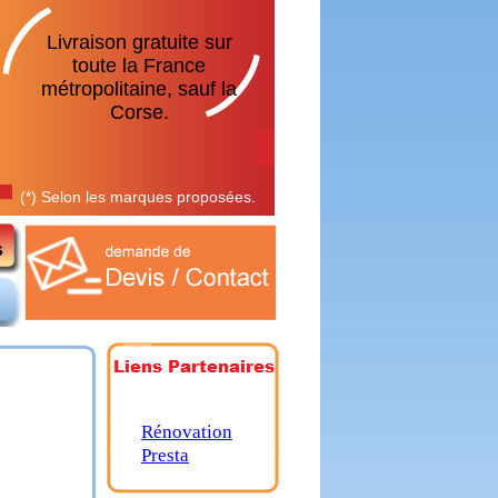
Livraison gratuite sur
toute la France
métropolitaine, sauf la
Corse.
(*) Selon les marques proposées.
Rénovation
Presta