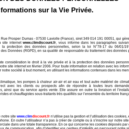
nformations sur la Vie Privée.
, Rue Prosper Dumas - 07530 Laviolle (France), siret 349 014 191 00051, qui gèr
site internet
www.climdiscount.fr
, vous informe dans les paragraphes suivant
et la protection des données personnelles, selon la loi N°78-17 du 06/01/1
n des Données (RGPD), en sa qualité de responsable du traitement des données 
ute considération le droit à la vie privée et à la protection des données person
otre site internet en février 2006. Pour toute information en relation avec les infor
ter notre société à tout moment, en utilisant les informations contenues dans les men
imatique, les pompes à chaleur air-air et air eau et tout autre matériel de climat
direct avec les clients ou prospects afin de répondre à toutes leurs demand
 ainsi que du service après vente. Elle assure en outre la livraison et l’install
istes et chauffagistes sous-traitants très qualifiés sur l’ensemble du territoire frança
 notre site
www.clim
discount.fr
n’utilise pas la gestion et l’utilisation des cookies
hone. En outre l’utilisateur n’a pas à créer de compte ou à s’inscrire sur notre site,
erciale dans une totale transparence.
En ce qui concerne les cookies déposés par d
de communication, afin d’identifier vos centres d’intérêts en parcourant notre sit