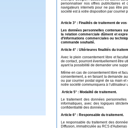
personnaliser nos offres publicitaires e
navigateurs internets pour ne pas être p
société est à votre disposition par courriel 
Article 3° : Finalités de traitement de vo
Les données personnelles contenues sur 
la relation commerciale dûment et expres
d’informations commerciales ou technique
commande souhaité.
Article 4° : Ultérieures finalités du trait
Avec le plein consentement libre et faculta
de contact, pourront éventuellement être u
ayant la possibilité de demander une supp
Même en cas de consentement libre et facul
consentement, a en faisant la demande aupr
ou par courrier postal signé de sa main et
notre société communiquera à l’utilisateur
Article 5° : Modalité de traitement.
Le traitement des données personnelles d
informatiques, avec des logiques stricteme
confidentialité des données.
Article 6° : Responsable du traitement.
Le responsable du traitement des donnée
DIffusion, immatriculée au RCS d'Aubenas (