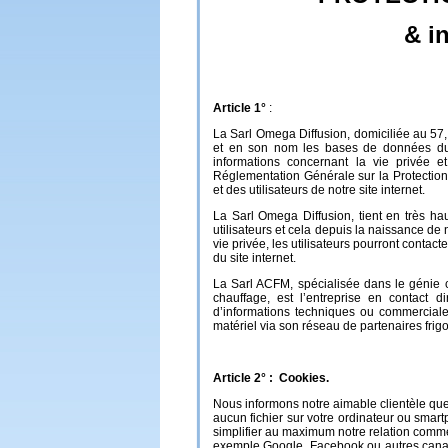
& i
Article 1°
:
La Sarl Omega Diffusion, domiciliée au 57
et en son nom les bases de données du 
informations concernant la vie privée 
Réglementation Générale sur la Protectio
et des utilisateurs de notre site internet.
La Sarl Omega Diffusion, tient en très ha
utilisateurs et cela depuis la naissance de n
vie privée, les utilisateurs pourront contac
du site internet.
La Sarl ACFM, spécialisée dans le génie cl
chauffage, est l’entreprise en contact 
d’informations techniques ou commerciales,
matériel via son réseau de partenaires frigor
Article 2° : Cookies.
Nous informons notre aimable clientèle que
aucun fichier sur votre ordinateur ou smartp
simplifier au maximum notre relation comm
exemple Google, Facebook ou autres canaux 