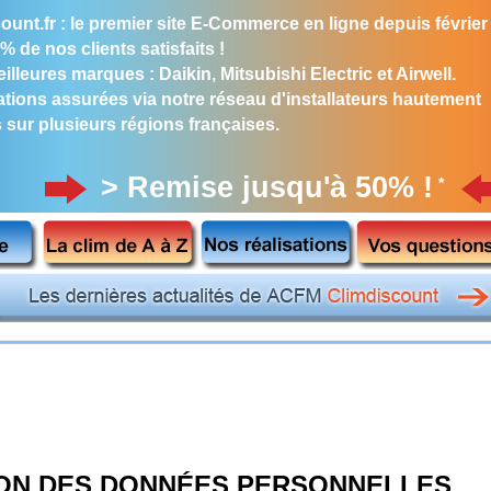
ount.fr : le premier site E-Commerce en ligne depuis février
% de nos clients satisfaits !
illeures marques : Daikin, Mitsubishi Electric et Airwell.
lations assurées via notre réseau d'installateurs hautement
s sur plusieurs régions françaises.
> Remise jusqu'à 50% !
*
ON DES DONNÉES PERSONNELLES