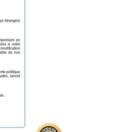
ys étrangers
notamment en
iées à notre
 modification
lable de nos
ente politique
uites, seront
te :