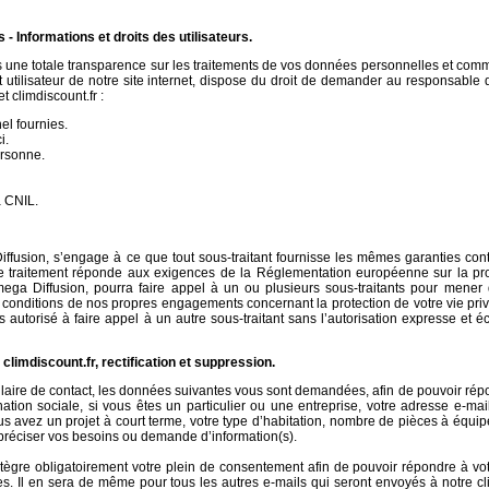
 - Informations et droits des utilisateurs.
 une totale transparence sur les traitements de vos données personnelles et comm
t utilisateur de notre site internet, dispose du droit de demander au responsable 
 climdiscount.fr :
el fournies.
i.
ersonne.
a CNIL.
iffusion, s’engage à ce que tout sous-traitant fournisse les mêmes garanties cont
le traitement réponde aux exigences de la Réglementation européenne sur la prot
ega Diffusion, pourra faire appel à un ou plusieurs sous-traitants pour mener d
 conditions de nos propres engagements concernant la protection de votre vie pri
 autorisé à faire appel à un autre sous-traitant sans l’autorisation expresse et éc
 climdiscount.fr, rectification et suppression.
ire de contact, les données suivantes vous sont demandées, afin de pouvoir répo
tion sociale, si vous êtes un particulier ou une entreprise, votre adresse e-mai
ous avez un projet à court terme, votre type d’habitation, nombre de pièces à équipe
préciser vos besoins ou demande d’information(s).
intègre obligatoirement votre plein de consentement afin de pouvoir répondre à 
s. Il en sera de même pour tous les autres e-mails qui seront envoyés à notre cl