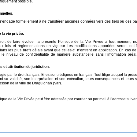
hniquement possible.
nnelles.
 s’engage formellement à ne transférer aucunes données vers des tiers ou des pa
 la vie privée.
roit de faire évoluer la présente Politique de la Vie Privée à tout moment, 
 lois et réglementations en vigueur. Les modifications apportées seront notif
dans les plus brefs délais avant que celles-ci n’entrent en application. En cas de
 niveau de confidentialité de manière substantielle sans l’information préa
s et attribution de juridiction.
gie par le droit français. Elles sont rédigées en français. Tout litige auquel la prés
 sa validité, son interprétation et son exécution, leurs conséquences et leurs s
sort de la ville de Draguignan (Var).
ique de la Vie Privée peut être adressée par courrier ou par mail à l’adresse suivan