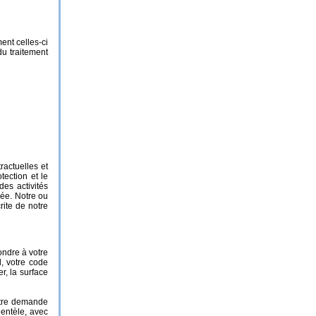
ent celles-ci
du traitement
ractuelles et
ection et le
es activités
vée. Notre ou
rite de notre
ndre à votre
l, votre code
r, la surface
votre demande
ientèle, avec