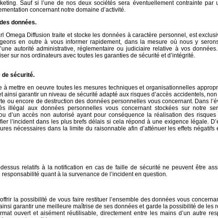
rketing. Sauf si l’une de nos deux sociétés sera éventuellement contrainte par 
mentation concernant notre domaine d’activité.
e des données.
l Omega Diffusion traite et stocke les données à caractère personnel, est exclus
ngageons en outre à vous informer rapidement, dans la mesure où nous y seron
une autorité administrative, réglementaire ou judiciaire relative à vos données.
er sur nos ordinateurs avec toutes les garanties de sécurité et d’intégrité.
e de sécurité.
 à mettre en oeuvre toutes les mesures techniques et
organisationnelles appropr
t ainsi garantir un niveau de sécurité adapté aux risques d’accès accidentels, non
 perte ou encore de destruction des données personnelles vous concernant. Dans l’é
s illégal aux données personnelles vous concernant stockées sur notre se
ou d’un accès non autorisé ayant pour conséquence la réalisation des risques id
er l’incident dans les plus brefs délais si cela répond à une exigence légale. D
res nécessaires dans la limite du raisonnable afin d’atténuer les effets négatifs 
essus relatifs à la notification en cas de faille de sécurité ne peuvent être as
esponsabilité quant à la survenance de l’incident en question.
frir la possibilité de vous faire restituer l’ensemble des données vous concerna
ainsi garantir une meilleure maîtrise de ses données et garde la possibilité de les ré
rmat ouvert et aisément réutilisable, directement entre les mains d’un autre re