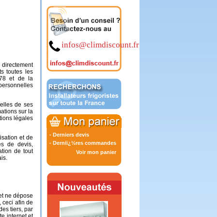
infos@climdiscount.fr
e directement
s toutes les
978 et de la
personnelles
nelles de ses
mations sur la
tions légales
-
Derniers devis
isation et de
-
Derniï¿½res commandes
es de devis,
ation de tout
Voir mon panier
is.
, et ne dépose
 ceci afin de
es tiers, par
e internet et